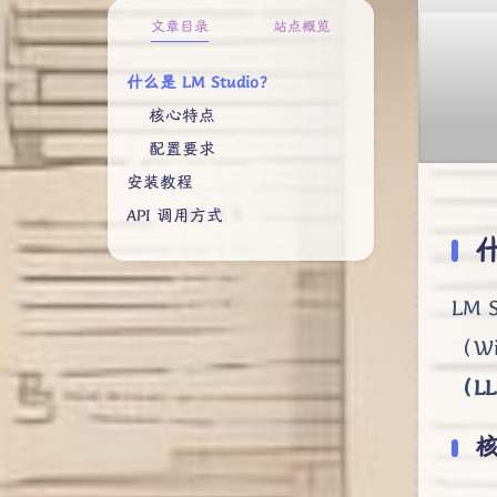
文章目录
站点概览
什么是 LM Studio？
核心特点
配置要求
安装教程
API 调用方式
什
LM
（Wi
（L