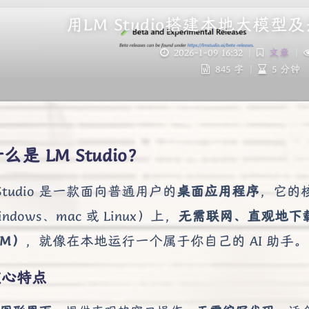
用LM Studio搭建本地大模型
2026-1-09 16:32
|
文章
|
845 字
|
5 分钟
么是 LM Studio？
 Studio 是一款面向普通用户的
桌面应用程序
，它的
ndows、mac 或 Linux）上，
无需联网、直观地下
LM）
，就像在本地运行一个属于你自己的 AI 助手。
核心特点