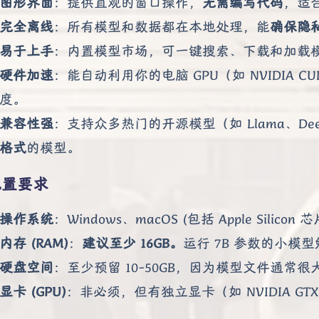
图形界面
：提供直观的窗口操作，
无需编写代码
，适
完全离线
：所有模型和数据都在本地处理，能
确保隐
易于上手
：内置模型市场，可一键搜索、下载和加载
硬件加速
：能自动利用你的电脑 GPU（如 NVIDIA CUD
度。
兼容性强
：支持众多热门的开源模型（如 Llama、Deep
格式
的模型。
配置要求
操作系统
：Windows、macOS (包括 Apple Silicon 芯
内存 (RAM)
：
建议至少 16GB。
运行 7B 参数的小
硬盘空间
：至少预留 10-50GB，因为模型文件通常很
显卡 (GPU)
：非必须，但有独立显卡（如 NVIDIA GTX