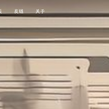
板
友链
关于